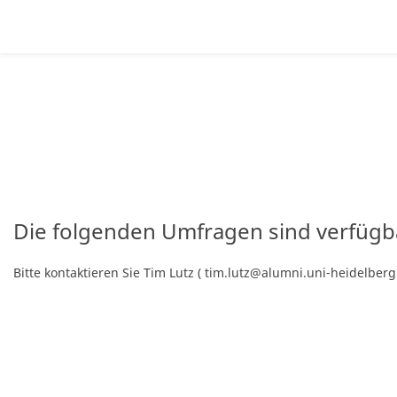
Die folgenden Umfragen sind verfügb
Bitte kontaktieren Sie Tim Lutz ( tim.lutz@alumni.uni-heidelberg